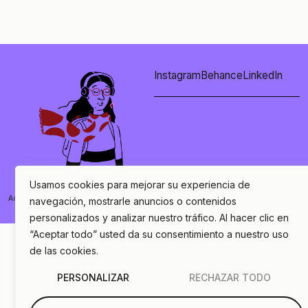
Instagram
Behance
LinkedIn
Usamos cookies para mejorar su experiencia de
© Cé Marina Studio 2026
hello@cemarina.com
Accesibilidad
Aviso Legal
Aviso de Privacidad
navegación, mostrarle anuncios o contenidos
WEBSITE BY
SANTA HELENA AGENCY
personalizados y analizar nuestro tráfico. Al hacer clic en
“Aceptar todo” usted da su consentimiento a nuestro uso
de las cookies.
PERSONALIZAR
RECHAZAR TODO